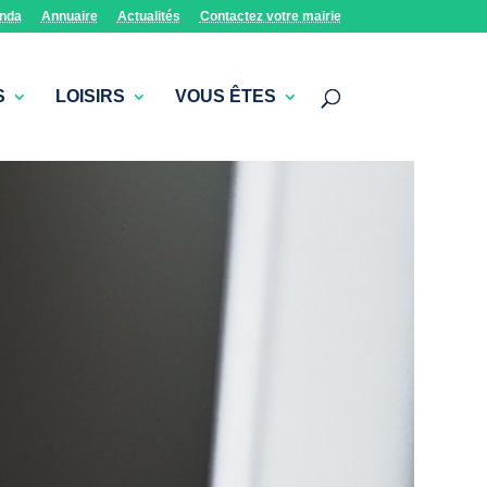
nda
Annuaire
Actualités
Contactez votre mairie
S
LOISIRS
VOUS ÊTES