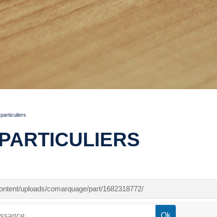
articuliers
PARTICULIERS
-content/uploads/comarquage/part/1682318772/