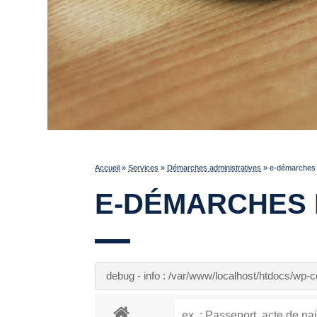
Accueil
»
Services
»
Démarches administratives
»
e-démarches p
E-DÉMARCHES 
debug - info : /var/www/localhost/htdocs/wp