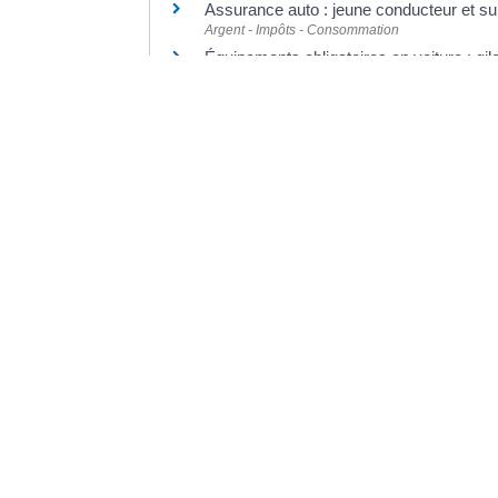
Assurance auto : jeune conducteur et s
Argent - Impôts - Consommation
Équipements obligatoires en voiture : gilet
Transports - Mobilité
©
Direction de l'information légale et administrative
Dernière mise à jour de la page :
20 décemb
VO
20, 
336