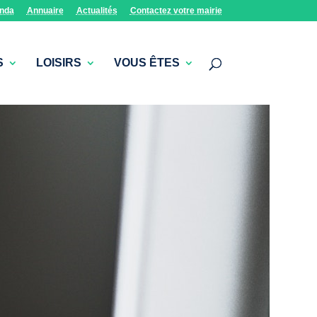
nda
Annuaire
Actualités
Contactez votre mairie
S
LOISIRS
VOUS ÊTES