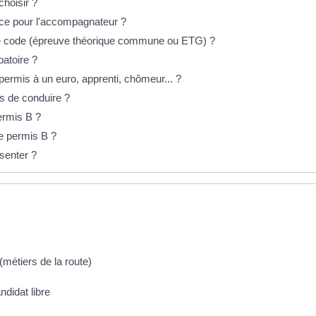
hoisir ?
ce pour l'accompagnateur ?
e code (épreuve théorique commune ou ETG) ?
batoire ?
ermis à un euro, apprenti, chômeur... ?
is de conduire ?
permis B ?
e permis B ?
ésenter ?
métiers de la route)
didat libre