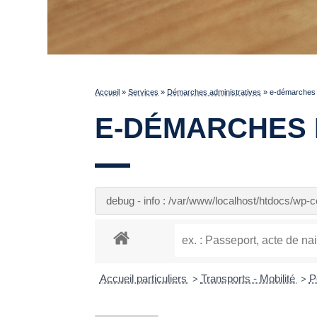
Accueil
»
Services
»
Démarches administratives
»
e-démarches p
E-DÉMARCHES 
debug - info : /var/www/localhost/htdocs/wp
Accueil particuliers
Transports - Mobilité
P
>
>