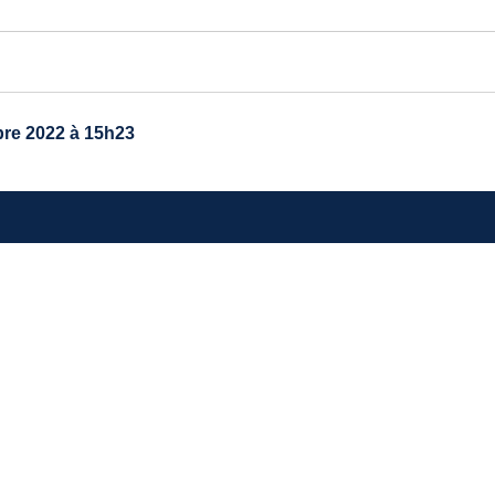
re 2022 à 15h23
TRE MAIRIE
avenue du général de Gaulle
40 Ayguemorte-Les-Graves
 : 05 56 67 10 15
: contact@ayguemortelesgraves.fr
RAIRES