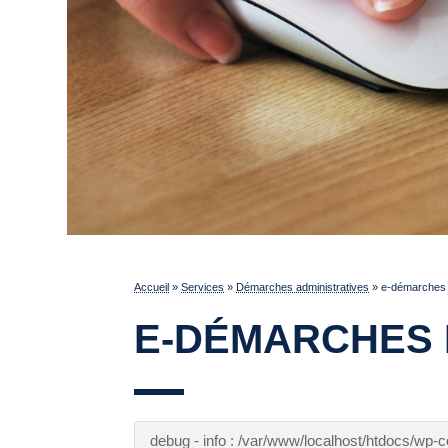
Accueil
»
Services
»
Démarches administratives
»
e-démarches p
E-DÉMARCHES 
debug - info : /var/www/localhost/htdocs/wp