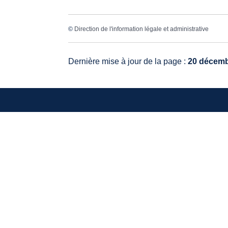
©
Direction de l'information légale et administrative
Dernière mise à jour de la page :
20 décemb
VO
20, 
336
Tél.
Mail
HO