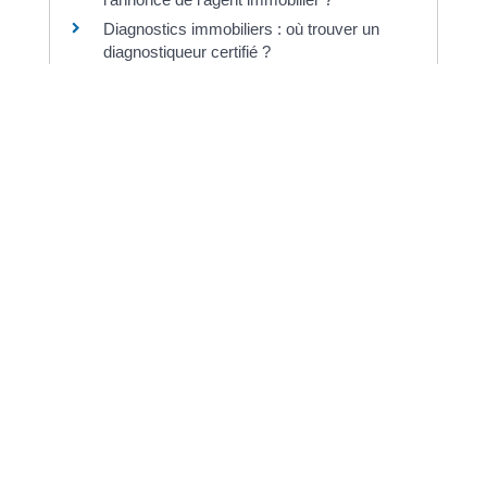
Diagnostics immobiliers : où trouver un
diagnostiqueur certifié ?
Et aussi
Achat ou vente d'un logement
Logement
Pour en savoir plus
Vente d'un logement à usage d'habitation :
diagnostics immobiliers obligatoires
Institut national de la consommation (INC)
Mémo sur les diagnostics immobiliers en
cas de vente ou de location
Institut national de la consommation (INC)
Site d'information sur les risques
(naturels, miniers, technologiques...)
Ministère chargé de l'environnement