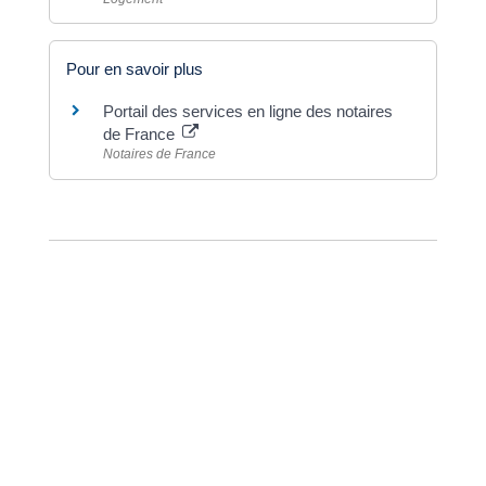
Pour en savoir plus
Portail des services en ligne des notaires
de France
Notaires de France
©
Direction de l'information légale et administrative
Dernière mise à jour de la page :
20 décembre
2022 à 15h23