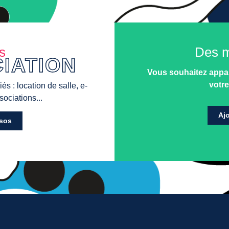
s
Des m
IATION
Vous souhaitez appar
votre
és : location de salle, e-
ociations...
Ajo
ssos