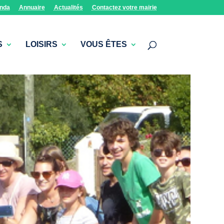
nda
Annuaire
Actualités
Contactez votre mairie
S
LOISIRS
VOUS ÊTES