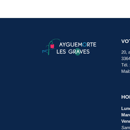
VO
20, 
336
Tél.
Mail
HO
Lund
Mard
Vend
Same