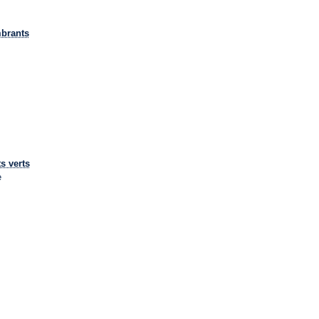
mbrants
s verts
e