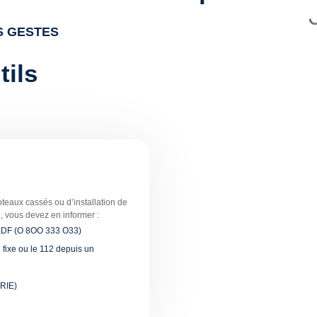
S GESTES
tils
oteaux cassés ou d’installation de
te, vous devez en informer :
EDF (O 8OO 333 O33)
 fixe ou le 112 depuis un
IRIE)