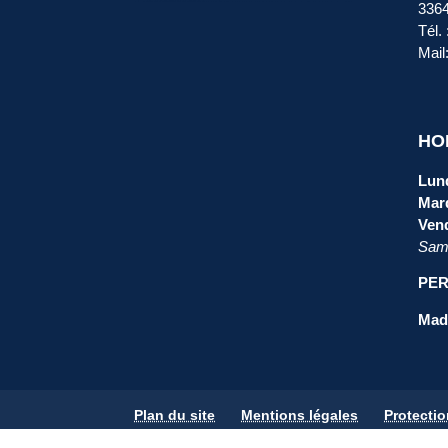
336
Tél.
Mail
HO
Lund
Mard
Vend
Same
PER
Mada
Plan du site
Mentions légales
Protecti