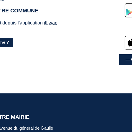
OTRE COMMUNE
ct depuis l'application
illiwap
e
!
he ?
— A
TRE MAIRIE
avenue du général de Gaulle