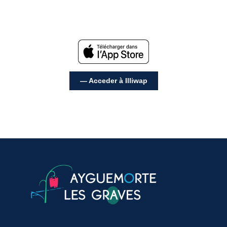
— Acceder à Illiwap