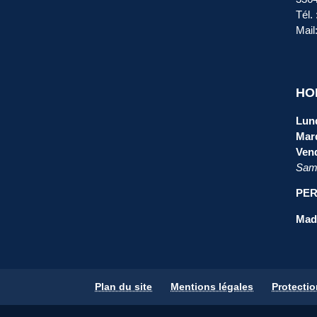
Tél.
Mail
HO
Lund
Mard
Vend
Same
PER
Mada
Plan du site
Mentions légales
Protecti