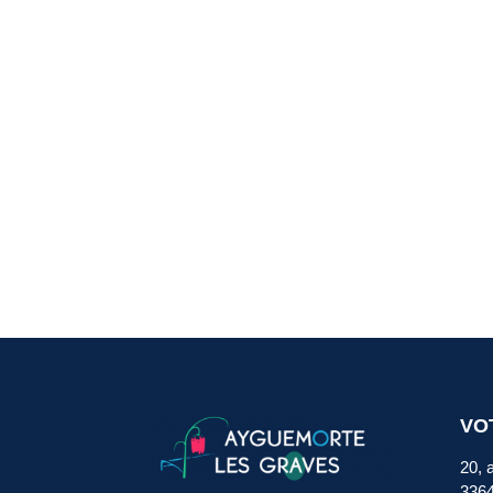
VO
20, 
336