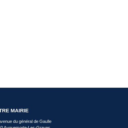
TRE MAIRIE
avenue du général de Gaulle
40 Ayguemorte-Les-Graves