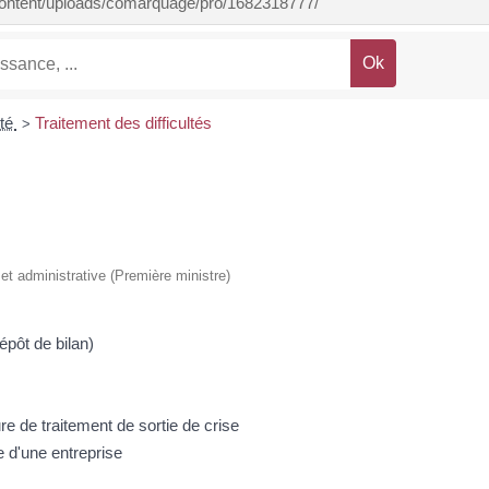
-content/uploads/comarquage/pro/1682318777/
lté
Traitement des difficultés
>
e et administrative (Première ministre)
épôt de bilan)
re de traitement de sortie de crise
re d'une entreprise