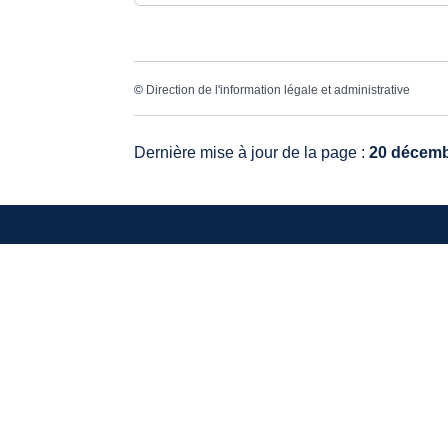
©
Direction de l'information légale et administrative
Dernière mise à jour de la page :
20 décemb
VO
20, 
336
Tél.
Mail