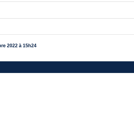
re 2022 à 15h24
TRE MAIRIE
avenue du général de Gaulle
40 Ayguemorte-Les-Graves
 : 05 56 67 10 15
: contact@ayguemortelesgraves.fr