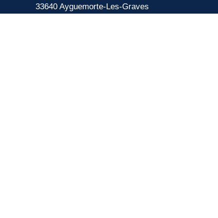
33640 Ayguemorte-Les-Graves
Tél. : 05 56 67 10 15
Mail: contact@ayguemortelesgraves.fr
HORAIRES
Lundi, mercredi :
de 14h15 à 16h30
Mardi, jeudi :
de 14h15 à 18h30
Vendredi :
de 14h15 à 17h00
Samedi, dimanche : Fermé
PERMANENCE MAIRIE :
Madame le maire reçoit tous les lundis de
17h30 à 20h sur rendez-vous.
LIENS UTILES