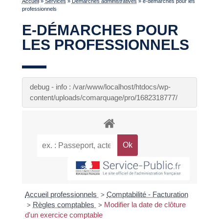
Accueil
»
Services
»
Démarches administratives
»
e-démarches pour les
professionnels
E-DÉMARCHES POUR
LES PROFESSIONNELS
debug - info : /var/www/localhost/htdocs/wp-
content/uploads/comarquage/pro/1682318777/
Accueil professionnels
Comptabilité - Facturation
>
Règles comptables
Modifier la date de clôture
>
>
d'un exercice comptable