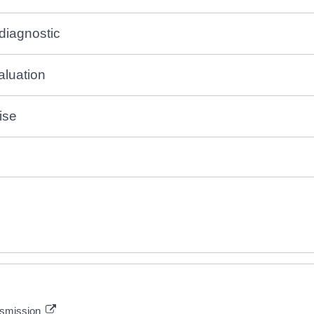
diagnostic
valuation
ise
ansmission