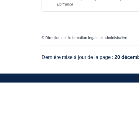
Bpifrance
©
Direction de l'information légale et administrative
Dernière mise à jour de la page :
20 décemb
VO
20, 
336
Tél.
Mail