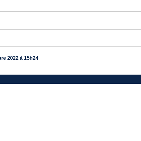
re 2022 à 15h24
TRE MAIRIE
avenue du général de Gaulle
40 Ayguemorte-Les-Graves
 : 05 56 67 10 15
: contact@ayguemortelesgraves.fr