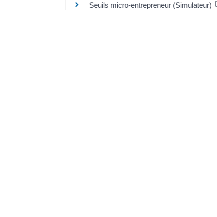
Seuils micro-entrepreneur (Simulateur)
Bpifrance Création
©
Direction de l'information légale et administrative
Dernière mise à jour de la page :
20 décemb
VO
20, 
336
Tél.
Mail