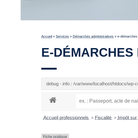
Accueil
»
Services
»
Démarches administratives
»
e-démarches 
E-DÉMARCHES 
debug - info : /var/www/localhost/htdocs/wp
Accueil professionnels
Fiscalité
Impôt sur
>
>
Fiche pratique