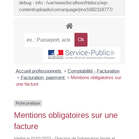
debug - info : /var/www/localhost/htdocs/wp-
content/uploads/comarquage/pro/1682318777/
Accueil professionnels
Comptabilité - Facturation
>
Facturation, paiement
Mentions obligatoires sur
>
>
une facture
Fiche pratique
Mentions obligatoires sur une
facture
Vérifié le 01/01/2023 - Direction de l'information légale et