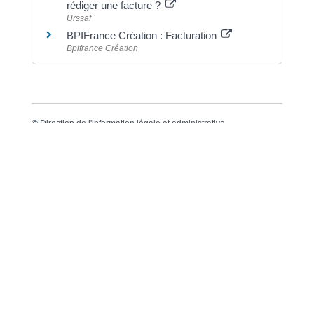
rédiger une facture ?
Urssaf
BPIFrance Création : Facturation
Bpifrance Création
©
Direction de l'information légale et administrative
Dernière mise à jour de la page :
20 décembre
2022 à 15h24