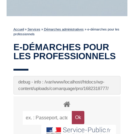
Accueil
»
Services
»
Démarches administratives
»
e-démarches pour les
professionnels
E-DÉMARCHES POUR
LES PROFESSIONNELS
debug - info : /var/www/localhost/htdocs/wp-
content/uploads/comarquage/pro/1682318777/