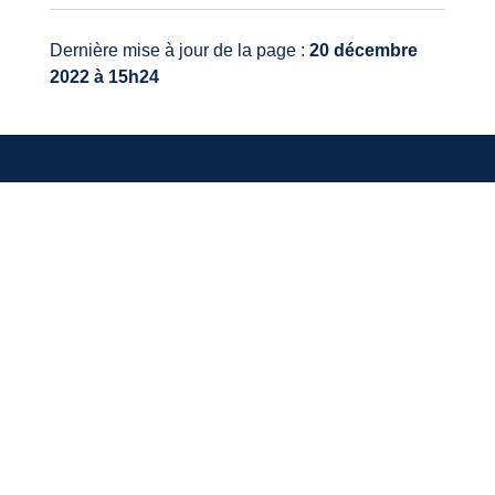
Dernière mise à jour de la page :
20 décembre
2022 à 15h24
VOTRE MAIRIE
20, avenue du général de Gaulle
33640 Ayguemorte-Les-Graves
Tél. : 05 56 67 10 15
Mail: contact@ayguemortelesgraves.fr