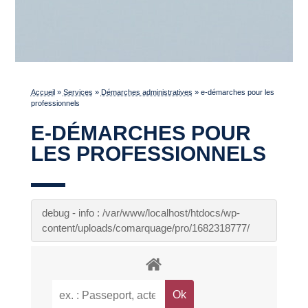
Accueil
»
Services
»
Démarches administratives
»
e-démarches pour les
professionnels
E-DÉMARCHES POUR
LES PROFESSIONNELS
debug - info : /var/www/localhost/htdocs/wp-
content/uploads/comarquage/pro/1682318777/