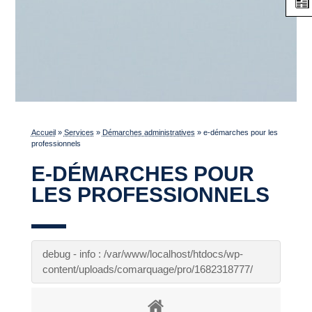
Accueil
»
Services
»
Démarches administratives
»
e-démarches pour les
professionnels
E-DÉMARCHES POUR
LES PROFESSIONNELS
debug - info : /var/www/localhost/htdocs/wp-
content/uploads/comarquage/pro/1682318777/