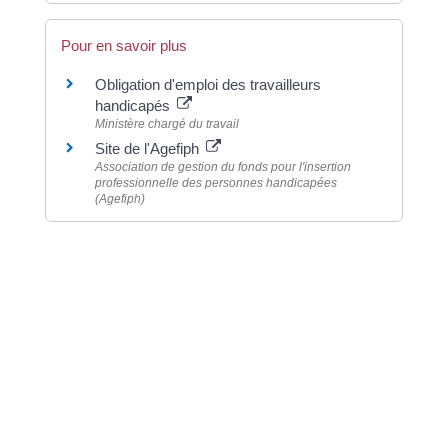
Pour en savoir plus
Obligation d'emploi des travailleurs
handicapés
Ministère chargé du travail
Site de l'Agefiph
Association de gestion du fonds pour l'insertion
professionnelle des personnes handicapées
(Agefiph)
©
Direction de l'information légale et administrative
Dernière mise à jour de la page :
20 décembre
2022 à 15h24