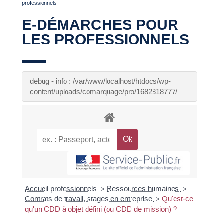
professionnels
E-DÉMARCHES POUR
LES PROFESSIONNELS
debug - info : /var/www/localhost/htdocs/wp-
content/uploads/comarquage/pro/1682318777/
Accueil professionnels
Ressources humaines
>
>
Contrats de travail, stages en entreprise
Qu'est-ce
>
qu'un CDD à objet défini (ou CDD de mission) ?