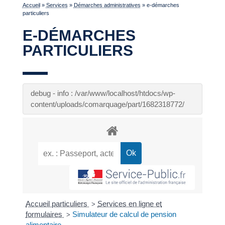
Accueil
»
Services
»
Démarches administratives
»
e-démarches
particuliers
E-DÉMARCHES
PARTICULIERS
debug - info : /var/www/localhost/htdocs/wp-
content/uploads/comarquage/part/1682318772/
Accueil particuliers
Services en ligne et
>
formulaires
Simulateur de calcul de pension
>
alimentaire