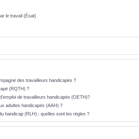
r le travail (Ésat)
compagné des travailleurs handicapés ?
icapé (RQTH) ?
on d'emploi de travailleurs handicapés (OETH)?
n aux adultes handicapés (AAH) ?
du handicap (RLH) : quelles sont les règles ?