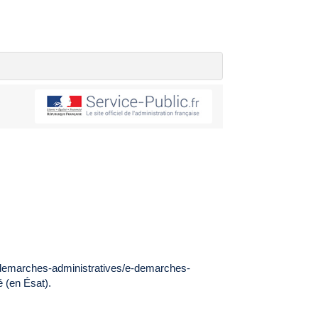
s/demarches-administratives/e-demarches-
é (en Ésat).