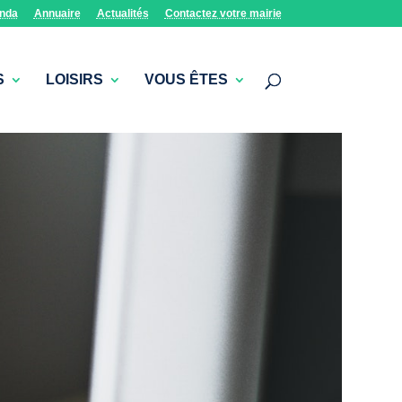
nda
Annuaire
Actualités
Contactez votre mairie
S
LOISIRS
VOUS ÊTES