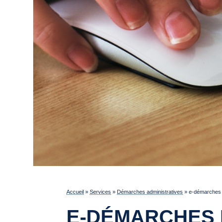
Accueil
»
Services
»
Démarches administratives
»
e-démarches p
E-DÉMARCHES 