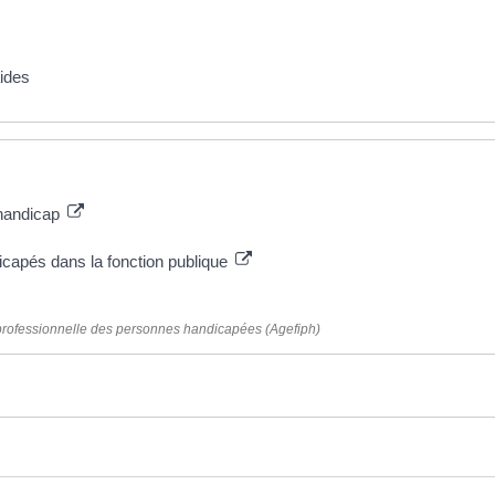
aides
 handicap
icapés dans la fonction publique
n professionnelle des personnes handicapées (Agefiph)