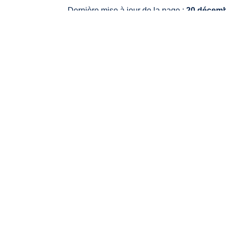
Dernière mise à jour de la page :
20 décemb
VO
20, 
336
Tél.
Mail
HO
Lund
Mard
Vend