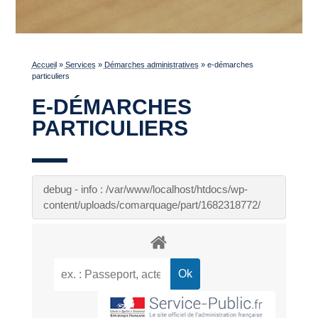
Accueil
»
Services
»
Démarches administratives
»
e-démarches
particuliers
E-DÉMARCHES
PARTICULIERS
debug - info : /var/www/localhost/htdocs/wp-
content/uploads/comarquage/part/1682318772/