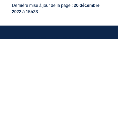
Dernière mise à jour de la page :
20 décembre
2022 à 15h23
VOTRE MAIRIE
20, avenue du général de Gaulle
33640 Ayguemorte-Les-Graves
Tél. : 05 56 67 10 15
Mail: contact@ayguemortelesgraves.fr