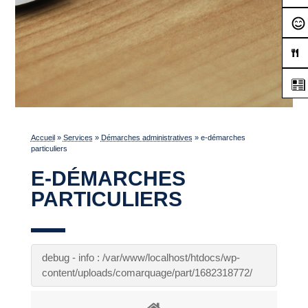
Accueil
»
Services
»
Démarches administratives
»
e-démarches
particuliers
E-DÉMARCHES
PARTICULIERS
debug - info : /var/www/localhost/htdocs/wp-
content/uploads/comarquage/part/1682318772/