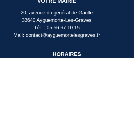
VOTRE MAIRIE
20, avenue du général de Gaulle
33640 Ayguemorte-Les-Graves
Tél. : 05 56 67 10 15
Mail: contact@ayguemortelesgraves.fr
HORAIRES
Lundi, mercredi :
de 14h15 à 16h30
Mardi, jeudi :
de 14h15 à 18h30
Vendredi :
de 14h15 à 17h00
Samedi, dimanche : Fermé
PERMANENCE MAIRIE :
Madame le maire reçoit tous les lundis de
17h30 à 20h sur rendez-vous.