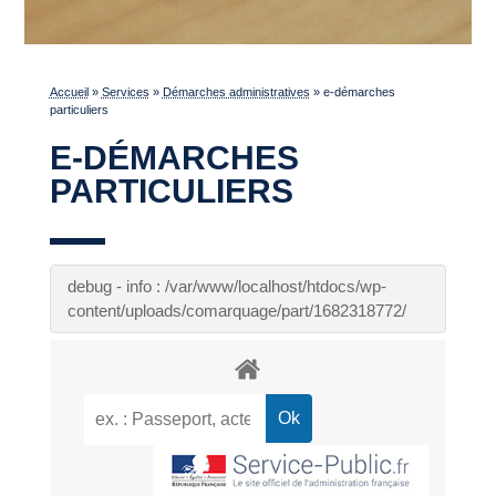
Accueil
»
Services
»
Démarches administratives
»
e-démarches
particuliers
E-DÉMARCHES
PARTICULIERS
debug - info : /var/www/localhost/htdocs/wp-
content/uploads/comarquage/part/1682318772/