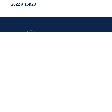
2022 à 15h23
VOTRE MAIRIE
20, avenue du général de Gaulle
33640 Ayguemorte-Les-Graves
Tél. : 05 56 67 10 15
Mail: contact@ayguemortelesgraves.fr
HORAIRES