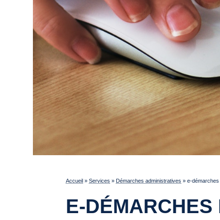
Accueil
»
Services
»
Démarches administratives
»
e-démarches p
E-DÉMARCHES 