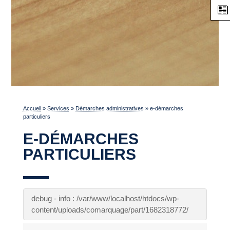
Accueil
»
Services
»
Démarches administratives
»
e-démarches
particuliers
E-DÉMARCHES
PARTICULIERS
debug - info : /var/www/localhost/htdocs/wp-
content/uploads/comarquage/part/1682318772/