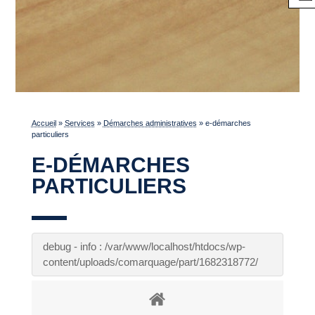
Accueil
»
Services
»
Démarches administratives
»
e-démarches
particuliers
E-DÉMARCHES
PARTICULIERS
debug - info : /var/www/localhost/htdocs/wp-
content/uploads/comarquage/part/1682318772/