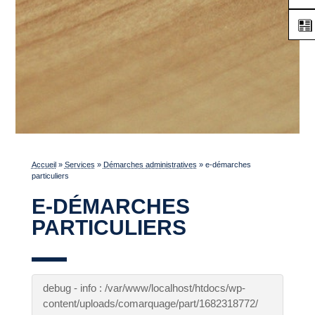
Accueil
»
Services
»
Démarches administratives
»
e-démarches
particuliers
E-DÉMARCHES
PARTICULIERS
debug - info : /var/www/localhost/htdocs/wp-
content/uploads/comarquage/part/1682318772/