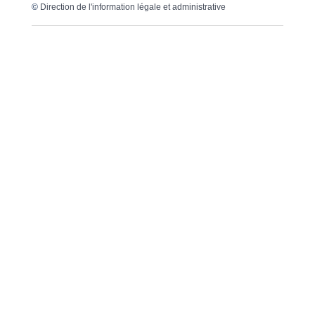
©
Direction de l'information légale et administrative
Dernière mise à jour de la page :
20 décembre
2022 à 15h23
VOTRE MAIRIE
20, avenue du général de Gaulle
33640 Ayguemorte-Les-Graves
Tél. : 05 56 67 10 15