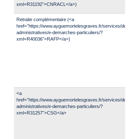
xml=R31192">CNRACL</a>)
Retraite complémentaire (<a
href="https://www.ayguemortelesgraves.fr/services/demarc
administratives/e-demarches-particuliers/?
xml=R40036">RAFP</a>)
<a
href="https://www.ayguemortelesgraves.fr/services/demarc
administratives/e-demarches-particuliers/?
xml=R31257">CSG</a>