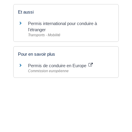
Et aussi
Permis international pour conduire à
l'étranger
Transports - Mobilité
Pour en savoir plus
Permis de conduire en Europe
Commission européenne
©
Direction de l'information légale et administrative
Dernière mise à jour de la page :
20 décembre
2022 à 15h23