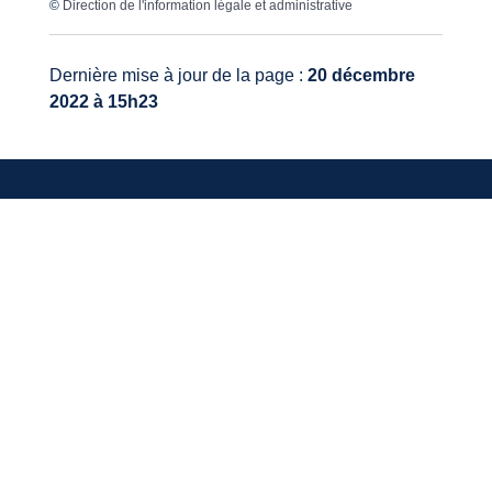
©
Direction de l'information légale et administrative
Dernière mise à jour de la page :
20 décembre
2022 à 15h23
VOTRE MAIRIE
20, avenue du général de Gaulle
33640 Ayguemorte-Les-Graves
Tél. : 05 56 67 10 15