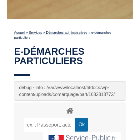
Accueil
»
Services
»
Démarches administratives
»
e-démarches
particuliers
E-DÉMARCHES
PARTICULIERS
debug - info : /var/www/localhost/htdocs/wp-
content/uploads/comarquage/part/1682318772/