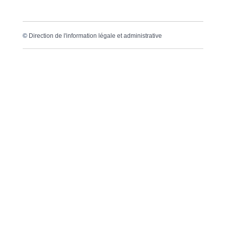
©
Direction de l'information légale et administrative
Dernière mise à jour de la page :
20 décembre
2022 à 15h23
VOTRE MAIRIE
20, avenue du général de Gaulle