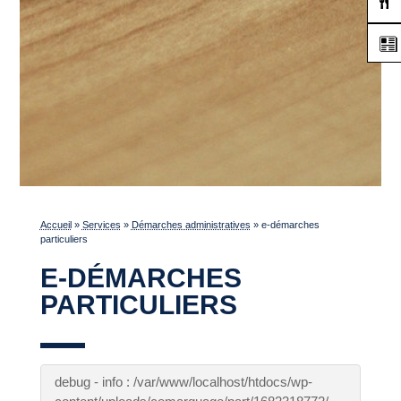
Accueil
»
Services
»
Démarches administratives
»
e-démarches
particuliers
E-DÉMARCHES
PARTICULIERS
debug - info : /var/www/localhost/htdocs/wp-