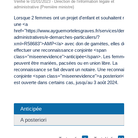
Vérifié le 01/01/2023 - Direction de l'information légale et
administrative (Première ministre)
Lorsque 2 femmes ont un projet d'enfant et souhaitent recourir
une <a
href="https://www.ayguemortelesgraves.fr/services/demarche
administratives/e-demarches-particuliers/?
xml=R58683">AMP</a> avec don de gamètes, elles doivent
effectuer une reconnaissance conjointe <span
class="miseenevidence">anticipée</span>. Les femmes
peuvent être mariées, pacsées ou en union libre. La
reconnaissance se fait devant un notaire. Une reconnaissanc
conjointe <span class="miseenevidence">a posteriori</span>
est ouverte dans certains cas, jusqu'au 3 août 2024.
Anticipée
A posteriori