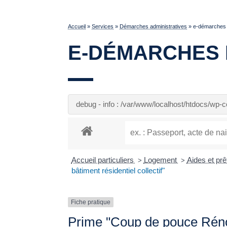
Accueil
»
Services
»
Démarches administratives
»
e-démarches p
E-DÉMARCHES 
debug - info : /var/www/localhost/htdocs/wp
Accueil particuliers
Logement
Aides et prê
>
>
bâtiment résidentiel collectif"
Fiche pratique
Prime "Coup de pouce Rénova