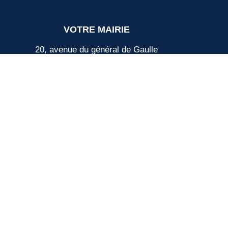
VOTRE MAIRIE
20, avenue du général de Gaulle
33640 Ayguemorte-Les-Graves
Tél. : 05 56 67 10 15
Mail: contact@ayguemortelesgraves.fr
HORAIRES
Lundi, mercredi :
de 14h15 à 16h30
Mardi, jeudi :
de 14h15 à 18h30
Vendredi :
de 14h15 à 17h00
Samedi, dimanche : Fermé
PERMANENCE MAIRIE :
Madame le maire reçoit tous les lundis de