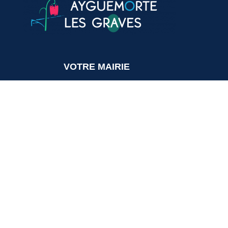
VOTRE MAIRIE
20, avenue du général de Gaulle
33640 Ayguemorte-Les-Graves
Tél. : 05 56 67 10 15
Mail: contact@ayguemortelesgraves.fr
HORAIRES
Lundi, mercredi :
de 14h15 à 16h30
Mardi, jeudi :
de 14h15 à 18h30
Vendredi :
de 14h15 à 17h00
Samedi, dimanche : Fermé