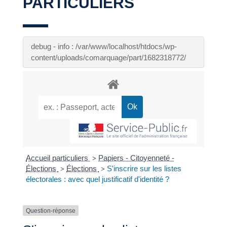
PARTICULIERS
debug - info : /var/www/localhost/htdocs/wp-
content/uploads/comarquage/part/1682318772/
Accueil particuliers
Papiers - Citoyenneté -
>
Élections
Élections
S'inscrire sur les listes
>
>
électorales : avec quel justificatif d'identité ?
Question-réponse