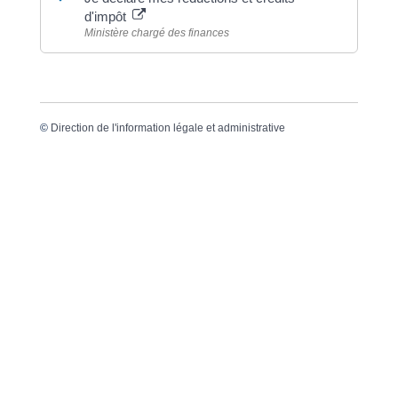
d'impôt
Ministère chargé des finances
©
Direction de l'information légale et administrative
Dernière mise à jour de la page :
20 décembre
2022 à 15h23