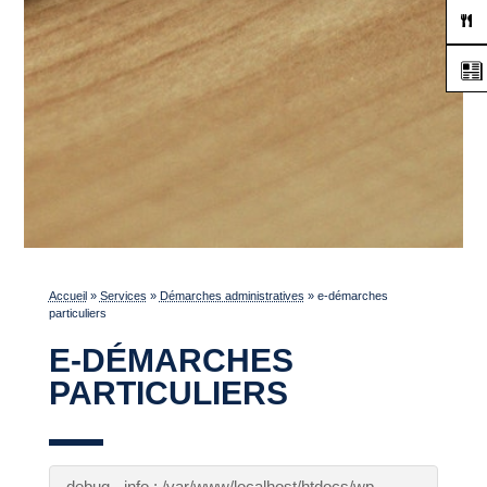
Accueil
»
Services
»
Démarches administratives
»
e-démarches
particuliers
E-DÉMARCHES
PARTICULIERS
debug - info : /var/www/localhost/htdocs/wp-