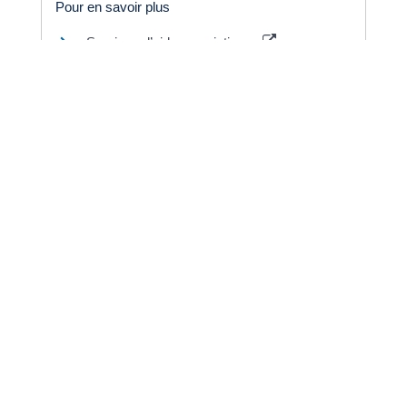
Pour en savoir plus
Services d’aide aux victimes
Ministère chargé de la justice
©
Direction de l'information légale et administrative
Dernière mise à jour de la page :
20 décembre
2022 à 15h23