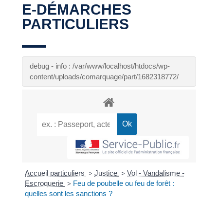
E-DÉMARCHES
PARTICULIERS
debug - info : /var/www/localhost/htdocs/wp-
content/uploads/comarquage/part/1682318772/
Accueil particuliers
Justice
Vol - Vandalisme -
>
>
Escroquerie
Feu de poubelle ou feu de forêt :
>
quelles sont les sanctions ?