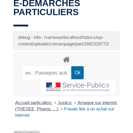
E-DÉMARCHES
PARTICULIERS
debug - info : /var/www/localhost/htdocs/wp-
content/uploads/comarquage/part/1682318772/
Accueil particuliers
Justice
Arnaque sur internet
>
>
(THESEE, Pharos, ...)
Fraude liée à un achat sur
>
internet