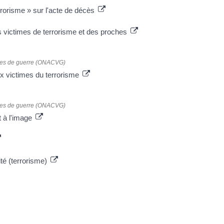
errorisme » sur l'acte de décès
s victimes de terrorisme et des proches
times de guerre (ONACVG)
ux victimes du terrorisme
times de guerre (ONACVG)
t à l'image
ité (terrorisme)
ion pour les victimes de terrorisme