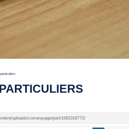
articuliers
PARTICULIERS
-content/uploads/comarquage/part/1682318772/