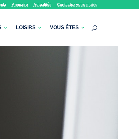
nda
Annuaire
Actualités
Contactez votre mairie
S
LOISIRS
VOUS ÊTES