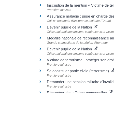
Inscription de la mention « Victime de t
Première ministre
Assurance maladie : prise en charge de
Caisse nationale d'assurance maladie (Cnam)
Devenir pupille de la Nation
Office national des anciens combattants et vic
Médaille nationale de reconnaissance a
Grande chancellerie de la Légion d'honneur
Devenir pupille de la Nation
Office national des anciens combattants et vic
Victime de terrorisme : protéger son droi
Première ministre
Se constituer partie civile (terrorisme)
Première ministre
Demander une pension militaire d'invalid
Première ministre
Récupérer des affaires personnelles
Première ministre
Guichet unique d'information et déclarat
Première ministre