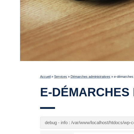
Accueil
»
Services
»
Démarches administratives
»
e-démarches p
E-DÉMARCHES 
debug - info : /var/www/localhost/htdocs/wp