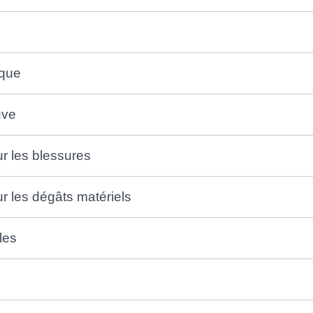
ique
uve
r les blessures
 les dégâts matériels
les