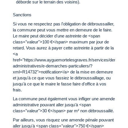
déborde sur le terrain des voisins).
Sanctions
Si vous ne respectez pas l'obligation de débroussailler,
la commune peut vous mettre en demeure de le faire.
Le maire peut décider d'une astreinte de <span
class="valeur">100 €</span> maximum par jour de
retard. Vous aurez à payer cette astreinte à partir de la
<a
href="https://www.ayguemortelesgraves.fr/services/demarche
administratives/e-demarches-particuliers/?
xml=R14732">notification</a> de la mise en demeure
et jusqu'à ce que vous fassiez le débroussaillage, ou
jusqu'à ce que le maire le fasse faire d'office à vos
frais.
La commune peut également vous infliger une amende
administrative pouvant aller jusqu'à <span
class="valeur">30 €</span> par m² non débroussaillé.
Par ailleurs, vous risquez une amende pénale pouvant
aller jusqu'à <span class="valeur">750 €</span>