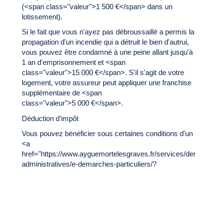
(<span class="valeur">1 500 €</span> dans un
lotissement).
Si le fait que vous n'ayez pas débroussaillé a permis la
propagation d'un incendie qui a détruit le bien d'autrui,
vous pouvez être condamné à une peine allant jusqu'à
1 an d'emprisonnement et <span
class="valeur">15 000 €</span>. S'il s'agit de votre
logement, votre assureur peut appliquer une franchise
supplémentaire de <span
class="valeur">5 000 €</span>.
Déduction d'impôt
Vous pouvez bénéficier sous certaines conditions d'un
<a
href="https://www.ayguemortelesgraves.fr/services/demarche
administratives/e-demarches-particuliers/?
xml=F12">crédit d'impôt si vous employez une
personne pour vos travaux de débroussaillement</a>.