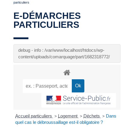
particuliers
E-DÉMARCHES
PARTICULIERS
debug - info : /var/www/localhost/htdocs/wp-
content/uploads/comarquage/part/1682318772/
Accueil particuliers
Logement
Déchets
Dans
>
>
>
quel cas le débroussaillage est-il obligatoire ?