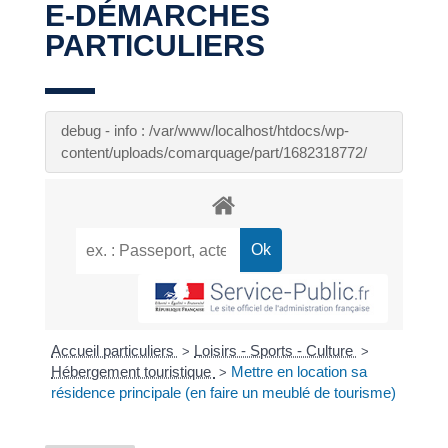
E-DÉMARCHES
PARTICULIERS
debug - info : /var/www/localhost/htdocs/wp-
content/uploads/comarquage/part/1682318772/
Accueil particuliers
Loisirs - Sports - Culture
>
>
Hébergement touristique
Mettre en location sa
>
résidence principale (en faire un meublé de tourisme)