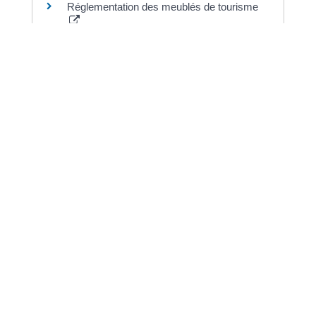
Réglementation des meublés de tourisme
Ministère chargé de l'économie
©
Direction de l'information légale et administrative
Dernière mise à jour de la page :
20 décembre
2022 à 15h23