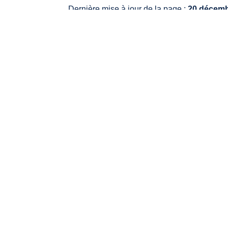
Dernière mise à jour de la page :
20 décemb
VO
20, 
336
Tél.
Mail
HO
Lund
Mard
Vend