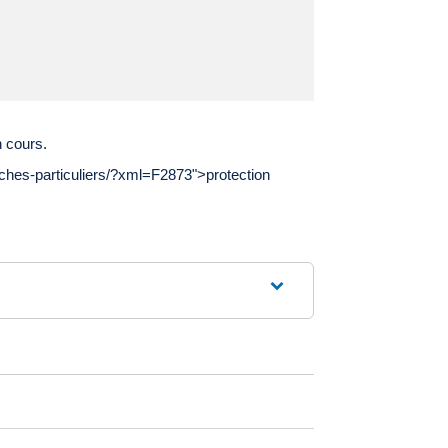
 cours.
rches-particuliers/?xml=F2873">protection