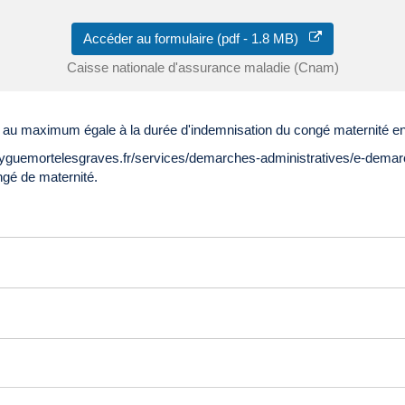
Accéder au formulaire (pdf - 1.8 MB)
Caisse nationale d'assurance maladie (Cnam)
 au maximum égale à la durée d'indemnisation du congé maternité en
w.ayguemortelesgraves.fr/services/demarches-administratives/e-dema
ngé de maternité.