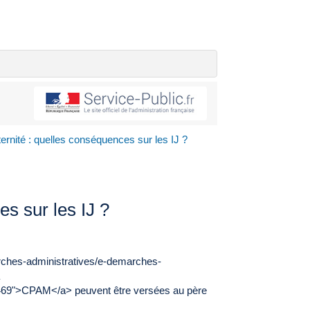
rnité : quelles conséquences sur les IJ ?
s sur les IJ ?
arches-administratives/e-demarches-
a
5469">CPAM</a> peuvent être versées au père