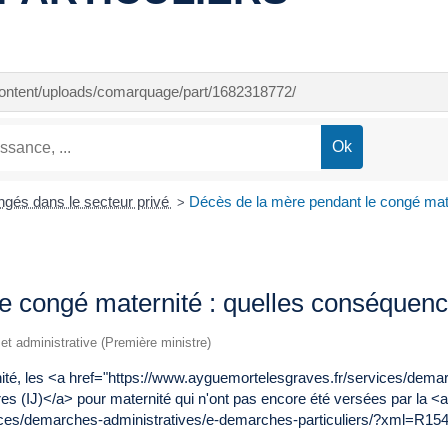
-content/uploads/comarquage/part/1682318772/
gés dans le secteur privé
Décès de la mère pendant le congé mate
>
e congé maternité : quelles conséquence
e et administrative (Première ministre)
ité, les <a href="https://www.ayguemortelesgraves.fr/services/dem
es (IJ)</a> pour maternité qui n'ont pas encore été versées par la <
vices/demarches-administratives/e-demarches-particuliers/?xml=R1