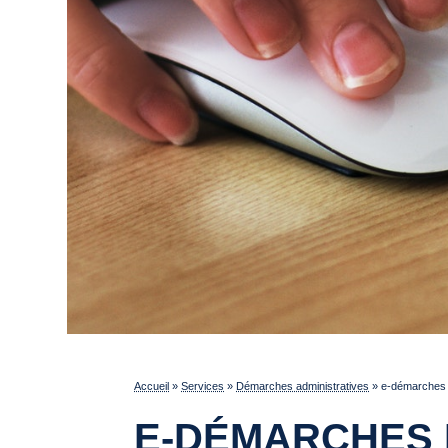
Accueil
»
Services
»
Démarches administratives
»
e-démarches p
E-DÉMARCHES 