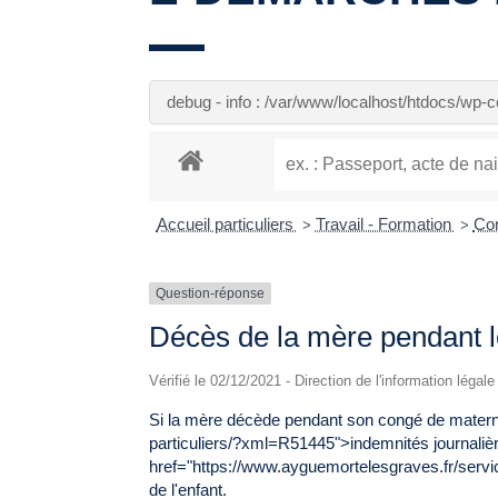
debug - info : /var/www/localhost/htdocs/wp
Accueil particuliers
Travail - Formation
Con
>
>
Question-réponse
Décès de la mère pendant l
Vérifié le 02/12/2021 - Direction de l'information légal
Si la mère décède pendant son congé de matern
particuliers/?xml=R51445">indemnités journalièr
href="https://www.ayguemortelesgraves.fr/ser
de l'enfant.