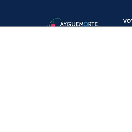
VO
20, 
336
Tél.
Mail
HO
Lund
Mard
Vend
Same
PER
Mada