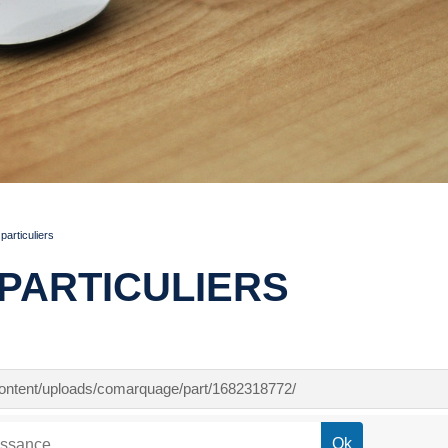
articuliers
PARTICULIERS
-content/uploads/comarquage/part/1682318772/