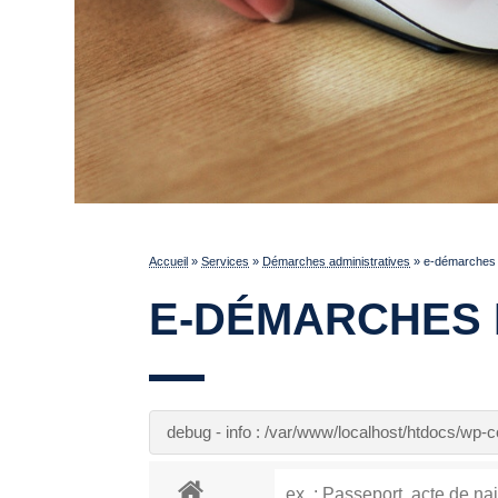
Accueil
»
Services
»
Démarches administratives
»
e-démarches p
E-DÉMARCHES 
debug - info : /var/www/localhost/htdocs/wp