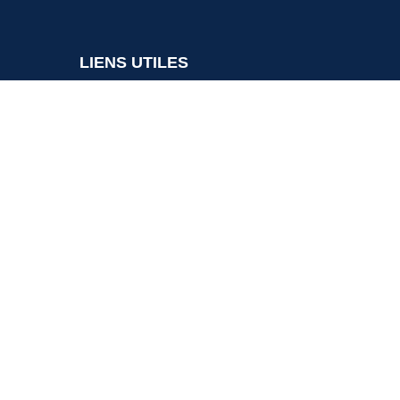
LIENS UTILES
Nos partenaires
SUD BORDEAUX TOURISME
Communauté de Communes
us.