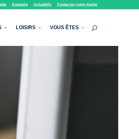
nda
Annuaire
Actualités
Contactez votre mairie
S
LOISIRS
VOUS ÊTES