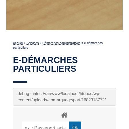
Accueil
»
Services
»
Démarches administratives
»
e-démarches
particuliers
E-DÉMARCHES
PARTICULIERS
debug - info : /var/www/localhost/htdocs/wp-
content/uploads/comarquage/part/1682318772/