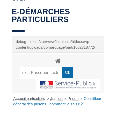
particuliers
E-DÉMARCHES
PARTICULIERS
debug - info : /var/www/localhost/htdocs/wp-
content/uploads/comarquage/part/1682318772/
Accueil particuliers
Justice
Prison
Contrôleur
>
>
>
général des prisons : comment le saisir ?