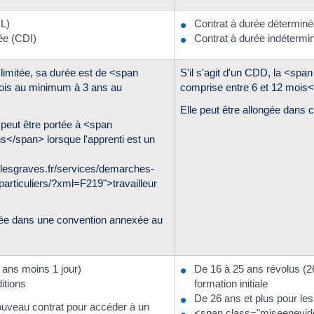
DL)
Contrat à durée détermin
ée (CDI)
Contrat à durée indétermi
 limitée, sa durée est de <span
S'il s'agit d'un CDD, la <sp
is au minimum à 3 ans au
comprise entre 6 et 12 mois
Elle peut être allongée dans c
peut être portée à <span
</span> lorsque l'apprenti est un
lesgraves.fr/services/demarches-
articuliers/?xml=F219">travailleur
isée dans une convention annexée au
 ans moins 1 jour)
De 16 à 25 ans révolus (2
itions
formation initiale
De 26 ans et plus pour l
nouveau contrat pour accéder à un
<span class="miseenevide