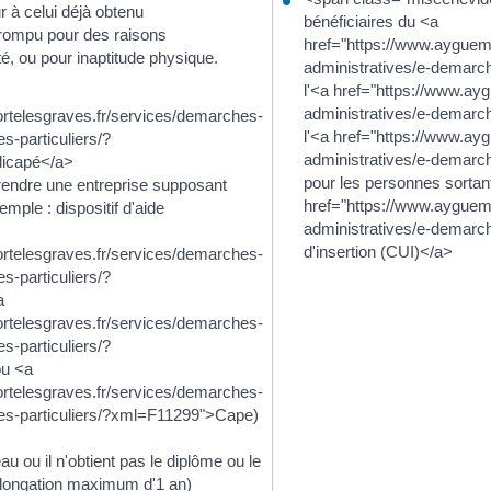
r à celui déjà obtenu
bénéficiaires du <a
 rompu pour des raisons
href="https://www.ayguem
é, ou pour inaptitude physique.
administratives/e-demarc
l'<a href="https://www.a
administratives/e-demarc
rtelesgraves.fr/services/demarches-
l'<a href="https://www.a
s-particuliers/?
administratives/e-demarc
dicapé</a>
pour les personnes sortan
prendre une entreprise supposant
href="https://www.ayguem
emple : dispositif d'aide
administratives/e-demarc
d'insertion (CUI)</a>
rtelesgraves.fr/services/demarches-
s-particuliers/?
a
rtelesgraves.fr/services/demarches-
s-particuliers/?
u <a
rtelesgraves.fr/services/demarches-
es-particuliers/?xml=F11299">Cape)
eau ou il n'obtient pas le diplôme ou le
rolongation maximum d'1 an)