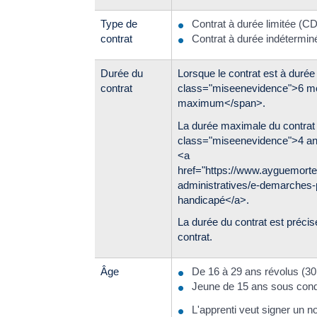
Type de
Contrat à durée limitée (C
contrat
Contrat à durée indétermin
Durée du
Lorsque le contrat est à durée
contrat
class="miseenevidence">6 mo
maximum</span>.
La durée maximale du contrat 
class="miseenevidence">4 ans
<a
href="https://www.ayguemorte
administratives/e-demarches-p
handicapé</a>.
La durée du contrat est préc
contrat.
Âge
De 16 à 29 ans révolus (30
Jeune de 15 ans sous cond
L'apprenti veut signer un 