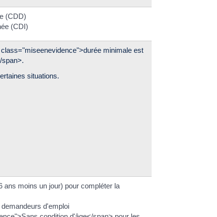
ée (CDD)
née (CDI)
an class="miseenevidence">durée minimale est
</span>.
ertaines situations.
6 ans moins un jour) pour compléter la
es demandeurs d'emploi
nce">Sans condition d'âge</span> pour les