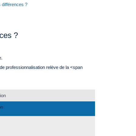
s différences ?
nces ?
e.
de professionnalisation relève de la <span
ion
on