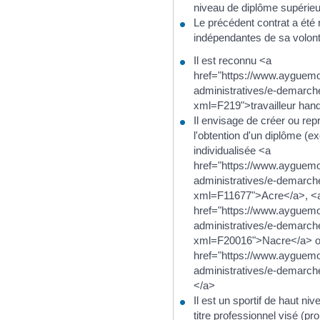
niveau de diplôme supérieu
Le précédent contrat a été
indépendantes de sa volont
Il est reconnu <a
href="https://www.ayguemo
administratives/e-demarche
xml=F219">travailleur han
Il envisage de créer ou re
l'obtention d'un diplôme (ex
individualisée <a
href="https://www.ayguemo
administratives/e-demarche
xml=F11677">Acre</a>, <
href="https://www.ayguemo
administratives/e-demarche
xml=F20016">Nacre</a> o
href="https://www.ayguemo
administratives/e-demarch
</a>
Il est un sportif de haut niv
titre professionnel visé (p