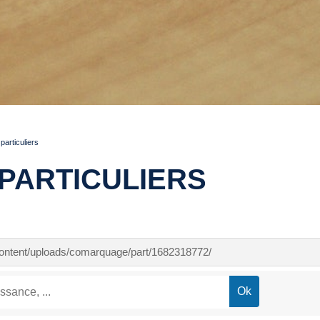
articuliers
PARTICULIERS
-content/uploads/comarquage/part/1682318772/