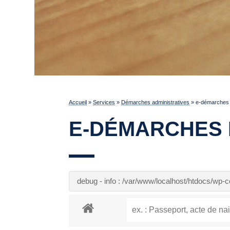
Accueil
»
Services
»
Démarches administratives
»
e-démarches p
E-DÉMARCHES 
debug - info : /var/www/localhost/htdocs/wp