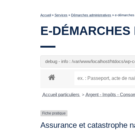
Accueil
»
Services
»
Démarches administratives
»
e-démarches p
E-DÉMARCHES 
debug - info : /var/www/localhost/htdocs/wp
Accueil particuliers
Argent - Impôts - Cons
>
Fiche pratique
Assurance et catastrophe na