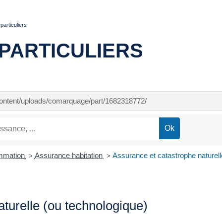
articuliers
PARTICULIERS
-content/uploads/comarquage/part/1682318772/
ommation
Assurance habitation
Assurance et catastrophe naturell
>
>
turelle (ou technologique)