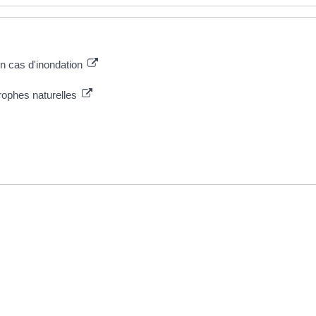
n cas d'inondation
rophes naturelles
re 2022 à 15h23