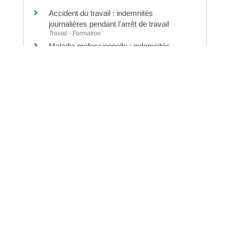
Accident du travail : indemnités
journalières pendant l'arrêt de travail
Travail - Formation
Maladie professionnelle : indemnités
journalières pendant l'arrêt de travail
Travail - Formation
©
Direction de l'information légale et administrative
Dernière mise à jour de la page :
20 décembre
2022 à 15h23