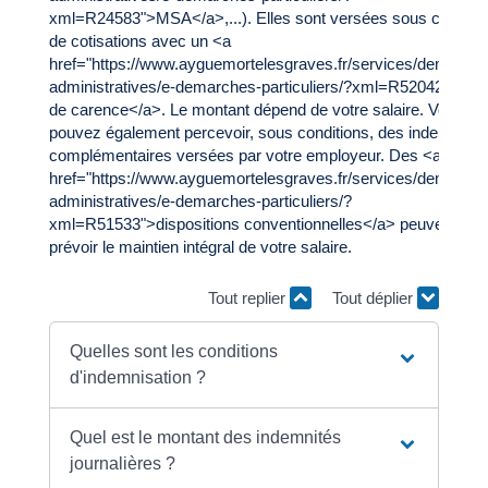
xml=R24583">MSA</a>,...). Elles sont versées sous conditio
de cotisations avec un <a
href="https://www.ayguemortelesgraves.fr/services/demarche
administratives/e-demarches-particuliers/?xml=R52042">déla
de carence</a>. Le montant dépend de votre salaire. Vous
pouvez également percevoir, sous conditions, des indemnités
complémentaires versées par votre employeur. Des <a
href="https://www.ayguemortelesgraves.fr/services/demarche
administratives/e-demarches-particuliers/?
xml=R51533">dispositions conventionnelles</a> peuvent
prévoir le maintien intégral de votre salaire.
Tout replier
Tout déplier
Quelles sont les conditions
d'indemnisation ?
Quel est le montant des indemnités
journalières ?