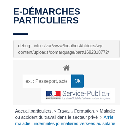
E-DÉMARCHES
PARTICULIERS
debug - info : /var/www/localhost/htdocs/wp-
content/uploads/comarquage/part/1682318772/
Accueil particuliers
Travail - Formation
Maladie
>
>
ou accident du travail dans le secteur privé
Arrêt
>
maladie : indemnités journalières versées au salarié