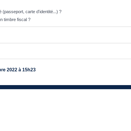
é (passeport, carte d'identité...) ?
 timbre fiscal ?
re 2022 à 15h23
TRE MAIRIE
avenue du général de Gaulle
40 Ayguemorte-Les-Graves