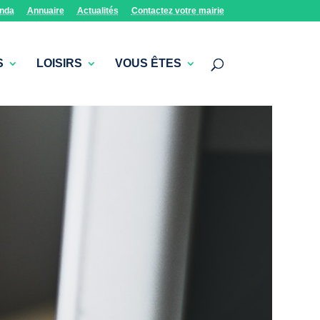
nda
Annuaire
Actualités
Contactez votre mairie
S
LOISIRS
VOUS ÊTES